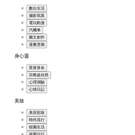
數位生活
攝影寫真
電玩動漫
汽機車
圖文創作
漫畫塗鴉
身心靈
星座算命
宗教超自然
心理測驗
心情日記
美妝
美容彩妝
時尚流行
校園生活
視覺設計