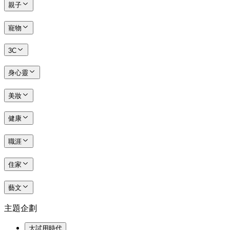
親子
寵物
3C
身心靈
美妝
健康
職涯
住家
藝文
主題企劃
大試用時代