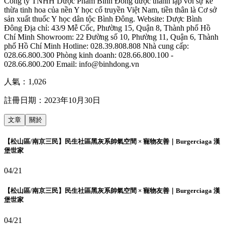
Công ty TNHH Dược Phẩm Bình Đông được thành lập với sự kế
thừa tinh hoa của nền Y học cổ truyền Việt Nam, tiền thân là Cơ sở
sản xuất thuốc Y học dân tộc Bình Đông. Website: Dược Bình
Đông Địa chỉ: 43/9 Mễ Cốc, Phường 15, Quận 8, Thành phố Hồ
Chí Minh Showroom: 22 Đường số 10, Phường 11, Quận 6, Thành
phố Hồ Chí Minh Hotline: 028.39.808.808 Nhà cung cấp:
028.66.800.300 Phòng kinh doanh: 028.66.800.100 -
028.66.800.200 Email: info@binhdong.vn
人氣：
1,026
註冊日期：
2023年10月30日
文章
關於
【松山區/南京三民】民生社區黑灰系帥氣空間 × 寵物友善｜Burgerciaga 漢
堡世家
04/21
【松山區/南京三民】民生社區黑灰系帥氣空間 × 寵物友善｜Burgerciaga 漢
堡世家
04/21