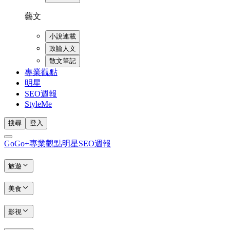
藝文
小說連載
政論人文
散文筆記
專業觀點
明星
SEO週報
StyleMe
搜尋
登入
GoGo+
專業觀點
明星
SEO週報
旅遊
美食
影視