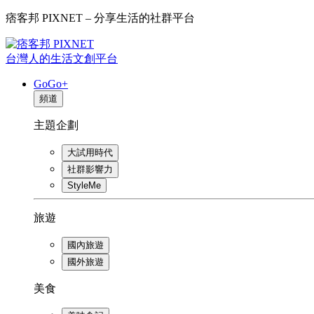
痞客邦 PIXNET – 分享生活的社群平台
台灣人的生活文創平台
GoGo+
頻道
主題企劃
大試用時代
社群影響力
StyleMe
旅遊
國內旅遊
國外旅遊
美食