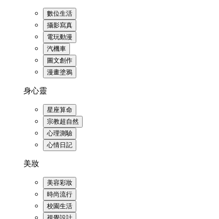
數位生活
攝影寫真
電玩動漫
汽機車
圖文創作
漫畫塗鴉
身心靈
星座算命
宗教超自然
心理測驗
心情日記
美妝
美容彩妝
時尚流行
校園生活
視覺設計