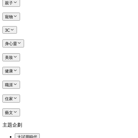
親子
寵物
3C
身心靈
美妝
健康
職涯
住家
藝文
主題企劃
大試用時代