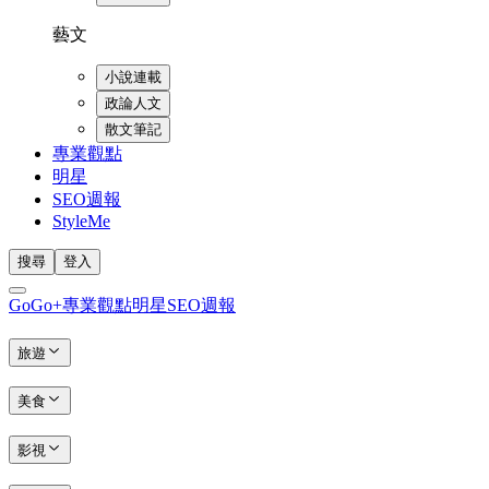
藝文
小說連載
政論人文
散文筆記
專業觀點
明星
SEO週報
StyleMe
搜尋
登入
GoGo+
專業觀點
明星
SEO週報
旅遊
美食
影視