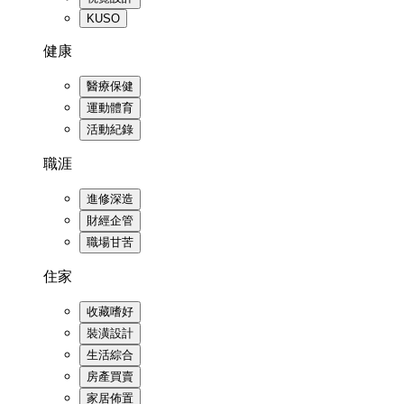
KUSO
健康
醫療保健
運動體育
活動紀錄
職涯
進修深造
財經企管
職場甘苦
住家
收藏嗜好
裝潢設計
生活綜合
房產買賣
家居佈置