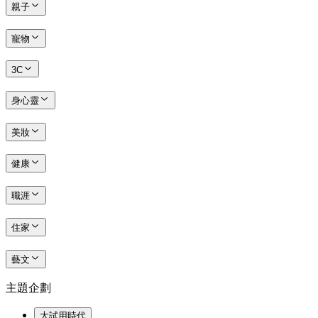
親子
寵物
3C
身心靈
美妝
健康
職涯
住家
藝文
主題企劃
大試用時代