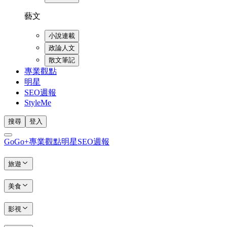
藝文
小說連載
政論人文
散文筆記
專業觀點
明星
SEO週報
StyleMe
搜尋
登入
GoGo+
專業觀點
明星
SEO週報
旅遊
美食
影視