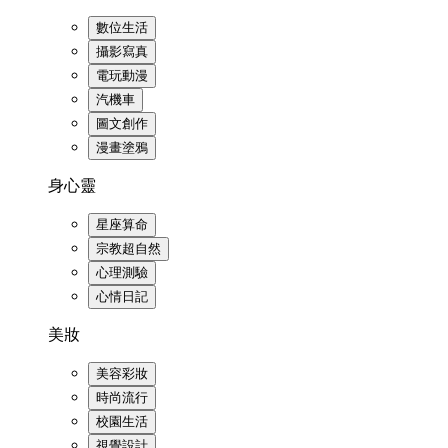
數位生活
攝影寫真
電玩動漫
汽機車
圖文創作
漫畫塗鴉
身心靈
星座算命
宗教超自然
心理測驗
心情日記
美妝
美容彩妝
時尚流行
校園生活
視覺設計