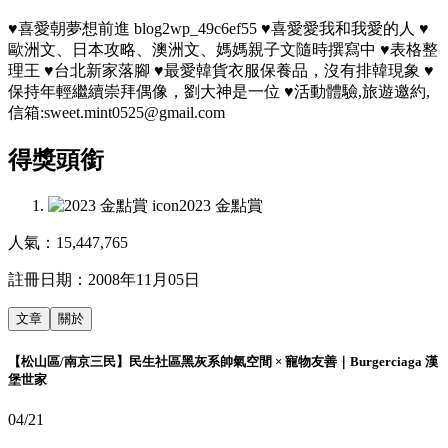
♥喜愛朝夢想前進 blog2wp_49c6ef55 ♥喜愛愛我和我愛的人 ♥
歐洲文、日本攻略、澳洲文、媽媽親子文隨時撰寫中 ♥表格整
理王 ♥台北新家落腳 ♥最愛韓貨衣服保養品，沒有排韓現象 ♥
保持年輕繼續崇拜偶像，劉大神是一位 ♥活動體驗,旅遊邀約,
信箱:sweet.mint0525@gmail.com
得獎頭銜
2023 金點賞
人氣：
15,447,765
註冊日期：
2008年11月05日
文章
關於
【松山區/南京三民】民生社區黑灰系帥氣空間 × 寵物友善｜Burgerciaga 漢
堡世家
04/21