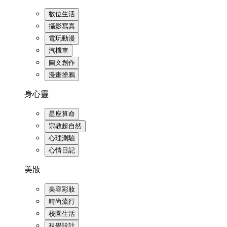
數位生活
攝影寫真
電玩動漫
汽機車
圖文創作
漫畫塗鴉
身心靈
星座算命
宗教超自然
心理測驗
心情日記
美妝
美容彩妝
時尚流行
校園生活
視覺設計