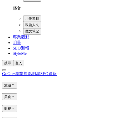
藝文
小說連載
政論人文
散文筆記
專業觀點
明星
SEO週報
StyleMe
搜尋
登入
GoGo+
專業觀點
明星
SEO週報
旅遊
美食
影視