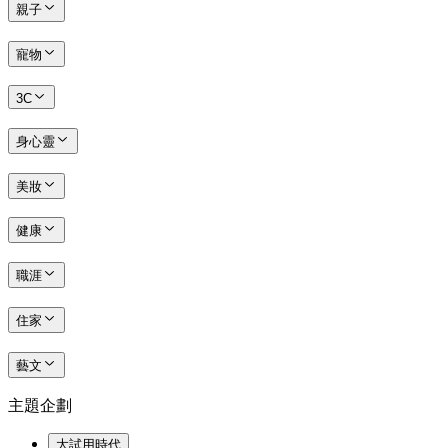
親子
寵物
3C
身心靈
美妝
健康
職涯
住家
藝文
主題企劃
大試用時代