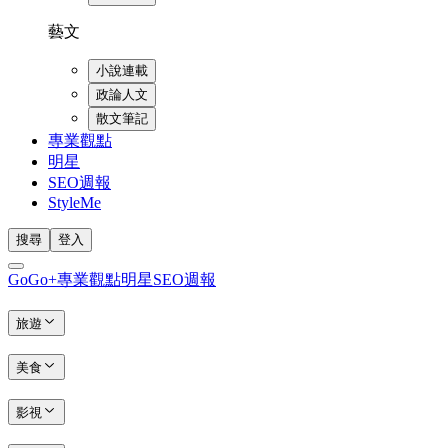
藝文
小說連載
政論人文
散文筆記
專業觀點
明星
SEO週報
StyleMe
搜尋
登入
GoGo+
專業觀點
明星
SEO週報
旅遊
美食
影視