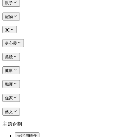
親子
寵物
3C
身心靈
美妝
健康
職涯
住家
藝文
主題企劃
大試用時代