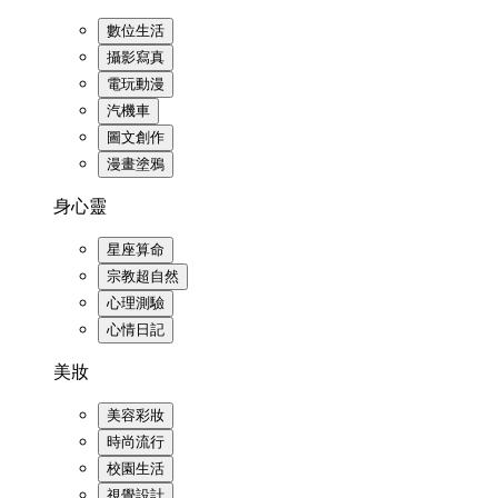
數位生活
攝影寫真
電玩動漫
汽機車
圖文創作
漫畫塗鴉
身心靈
星座算命
宗教超自然
心理測驗
心情日記
美妝
美容彩妝
時尚流行
校園生活
視覺設計