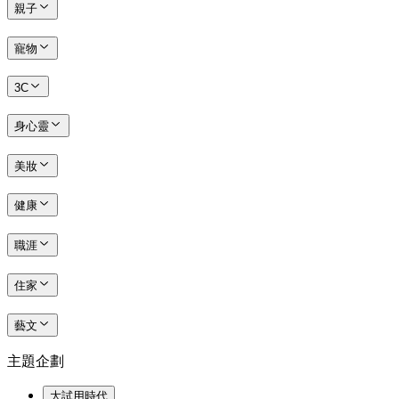
親子
寵物
3C
身心靈
美妝
健康
職涯
住家
藝文
主題企劃
大試用時代