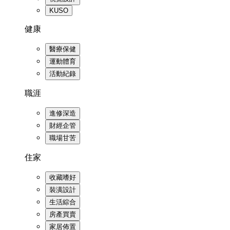
KUSO
健康
醫療保健
運動體育
活動紀錄
職涯
進修深造
財經企管
職場甘苦
住家
收藏嗜好
裝潢設計
生活綜合
房產買賣
家居佈置