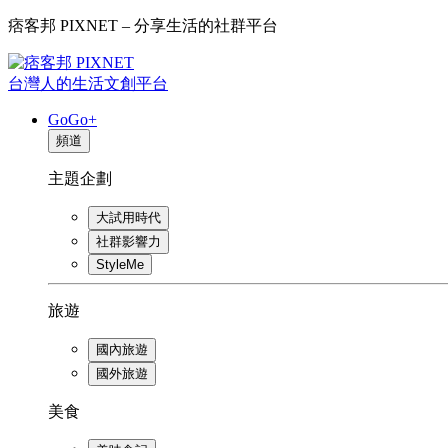
痞客邦 PIXNET – 分享生活的社群平台
台灣人的生活文創平台
GoGo+
頻道
主題企劃
大試用時代
社群影響力
StyleMe
旅遊
國內旅遊
國外旅遊
美食