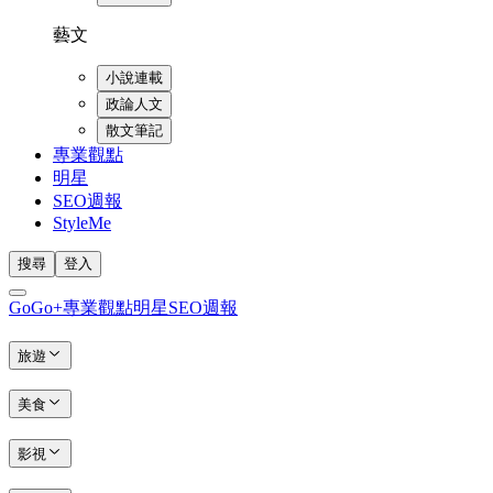
藝文
小說連載
政論人文
散文筆記
專業觀點
明星
SEO週報
StyleMe
搜尋
登入
GoGo+
專業觀點
明星
SEO週報
旅遊
美食
影視