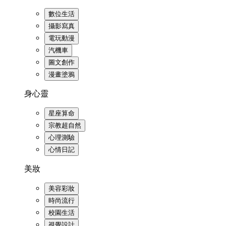
數位生活
攝影寫真
電玩動漫
汽機車
圖文創作
漫畫塗鴉
身心靈
星座算命
宗教超自然
心理測驗
心情日記
美妝
美容彩妝
時尚流行
校園生活
視覺設計