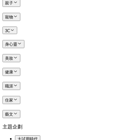
親子
寵物
3C
身心靈
美妝
健康
職涯
住家
藝文
主題企劃
大試用時代