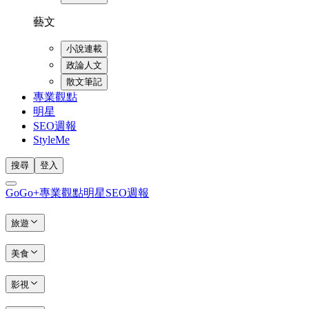
藝文
小說連載
政論人文
散文筆記
專業觀點
明星
SEO週報
StyleMe
搜尋
登入
GoGo+
專業觀點
明星
SEO週報
旅遊
美食
影視