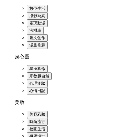
數位生活
攝影寫真
電玩動漫
汽機車
圖文創作
漫畫塗鴉
身心靈
星座算命
宗教超自然
心理測驗
心情日記
美妝
美容彩妝
時尚流行
校園生活
視覺設計