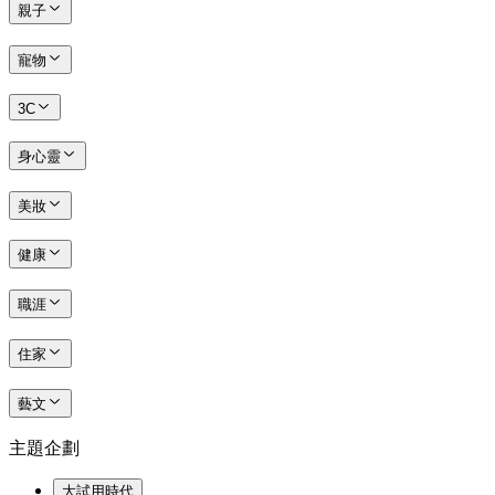
親子
寵物
3C
身心靈
美妝
健康
職涯
住家
藝文
主題企劃
大試用時代