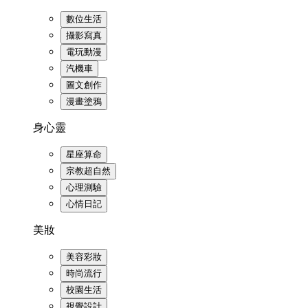
數位生活
攝影寫真
電玩動漫
汽機車
圖文創作
漫畫塗鴉
身心靈
星座算命
宗教超自然
心理測驗
心情日記
美妝
美容彩妝
時尚流行
校園生活
視覺設計