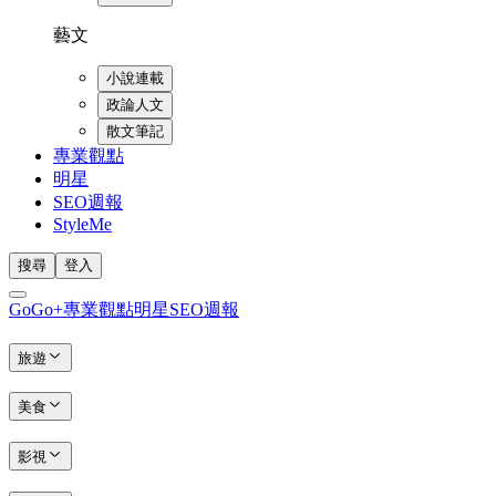
藝文
小說連載
政論人文
散文筆記
專業觀點
明星
SEO週報
StyleMe
搜尋
登入
GoGo+
專業觀點
明星
SEO週報
旅遊
美食
影視