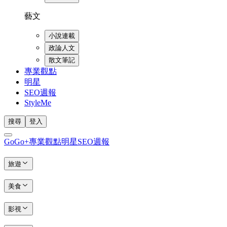
藝文
小說連載
政論人文
散文筆記
專業觀點
明星
SEO週報
StyleMe
搜尋
登入
GoGo+
專業觀點
明星
SEO週報
旅遊
美食
影視