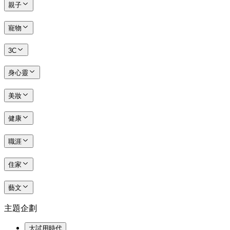
親子
寵物
3C
身心靈
美妝
健康
職涯
住家
藝文
主題企劃
大試用時代