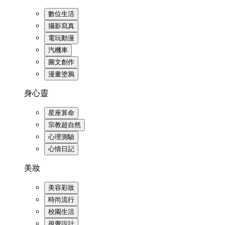
數位生活
攝影寫真
電玩動漫
汽機車
圖文創作
漫畫塗鴉
身心靈
星座算命
宗教超自然
心理測驗
心情日記
美妝
美容彩妝
時尚流行
校園生活
視覺設計