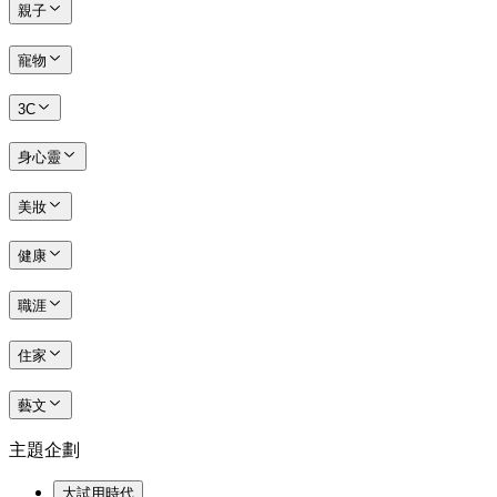
親子
寵物
3C
身心靈
美妝
健康
職涯
住家
藝文
主題企劃
大試用時代