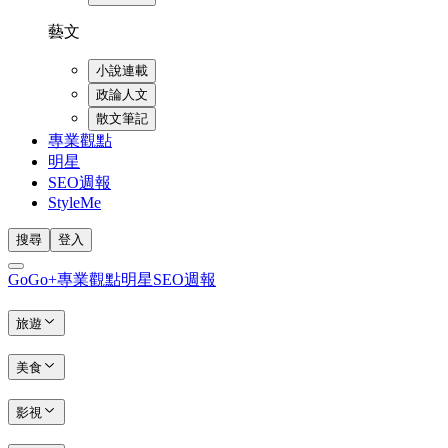
藝文
小說連載
政論人文
散文筆記
專業觀點
明星
SEO週報
StyleMe
搜尋
登入
GoGo+
專業觀點
明星
SEO週報
旅遊
美食
影視