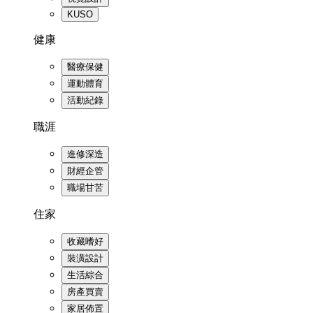
KUSO
健康
醫療保健
運動體育
活動紀錄
職涯
進修深造
財經企管
職場甘苦
住家
收藏嗜好
裝潢設計
生活綜合
房產買賣
家居佈置