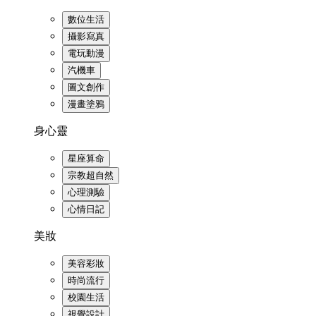
數位生活
攝影寫真
電玩動漫
汽機車
圖文創作
漫畫塗鴉
身心靈
星座算命
宗教超自然
心理測驗
心情日記
美妝
美容彩妝
時尚流行
校園生活
視覺設計