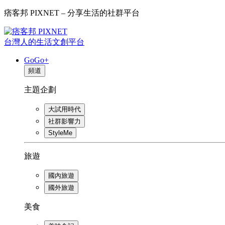
痞客邦 PIXNET – 分享生活的社群平台
台灣人的生活文創平台
GoGo+
頻道
主題企劃
大試用時代
社群影響力
StyleMe
旅遊
國內旅遊
國外旅遊
美食