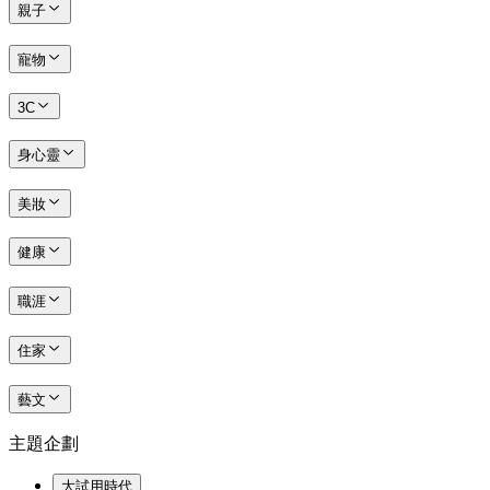
親子
寵物
3C
身心靈
美妝
健康
職涯
住家
藝文
主題企劃
大試用時代