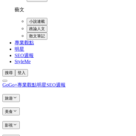
藝文
小說連載
政論人文
散文筆記
專業觀點
明星
SEO週報
StyleMe
搜尋
登入
GoGo+
專業觀點
明星
SEO週報
旅遊
美食
影視