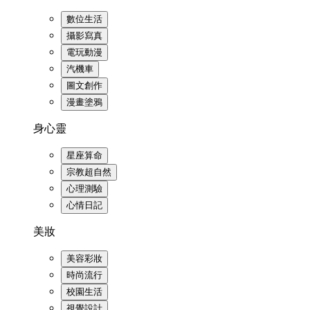
數位生活
攝影寫真
電玩動漫
汽機車
圖文創作
漫畫塗鴉
身心靈
星座算命
宗教超自然
心理測驗
心情日記
美妝
美容彩妝
時尚流行
校園生活
視覺設計