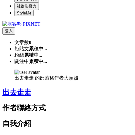
社群影響力
StyleMe
登入
文章數
0
短貼文
累積中...
粉絲
累積中...
關注中
累積中...
出去走走 的部落格作者大頭照
出去走走
作者聯絡方式
自我介紹