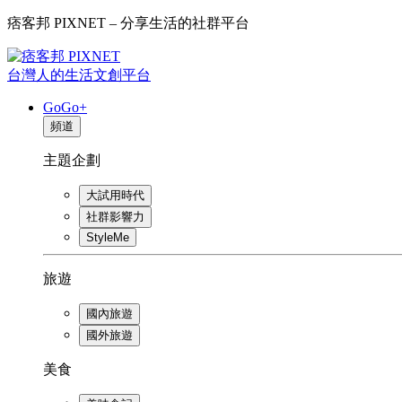
痞客邦 PIXNET – 分享生活的社群平台
台灣人的生活文創平台
GoGo+
頻道
主題企劃
大試用時代
社群影響力
StyleMe
旅遊
國內旅遊
國外旅遊
美食