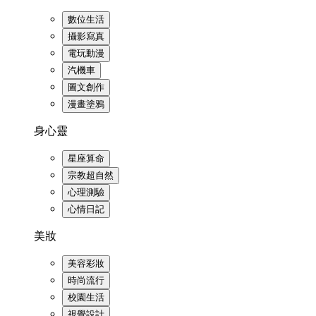
數位生活
攝影寫真
電玩動漫
汽機車
圖文創作
漫畫塗鴉
身心靈
星座算命
宗教超自然
心理測驗
心情日記
美妝
美容彩妝
時尚流行
校園生活
視覺設計