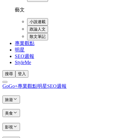
藝文
小說連載
政論人文
散文筆記
專業觀點
明星
SEO週報
StyleMe
搜尋
登入
GoGo+
專業觀點
明星
SEO週報
旅遊
美食
影視