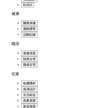
KUSO
健康
醫療保健
運動體育
活動紀錄
職涯
進修深造
財經企管
職場甘苦
住家
收藏嗜好
裝潢設計
生活綜合
房產買賣
家居佈置