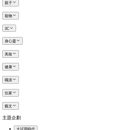
親子
寵物
3C
身心靈
美妝
健康
職涯
住家
藝文
主題企劃
大試用時代