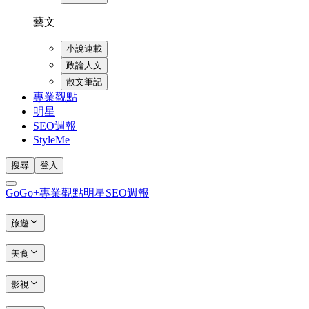
藝文
小說連載
政論人文
散文筆記
專業觀點
明星
SEO週報
StyleMe
搜尋
登入
GoGo+
專業觀點
明星
SEO週報
旅遊
美食
影視