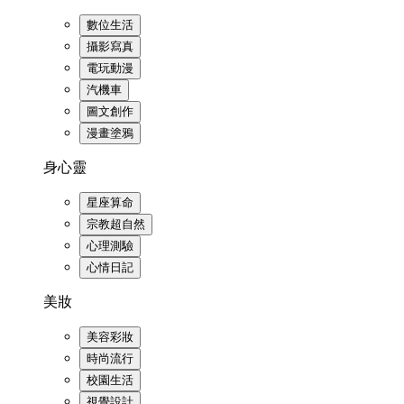
數位生活
攝影寫真
電玩動漫
汽機車
圖文創作
漫畫塗鴉
身心靈
星座算命
宗教超自然
心理測驗
心情日記
美妝
美容彩妝
時尚流行
校園生活
視覺設計