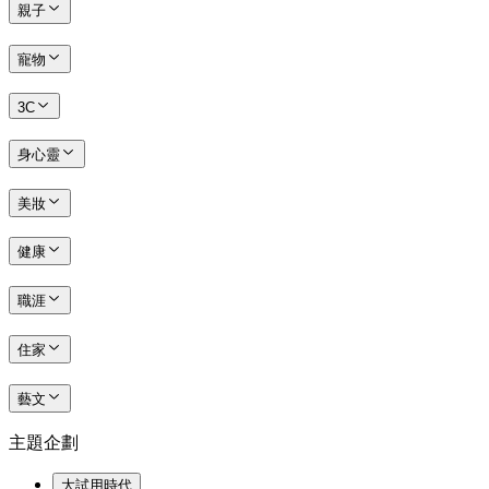
親子
寵物
3C
身心靈
美妝
健康
職涯
住家
藝文
主題企劃
大試用時代