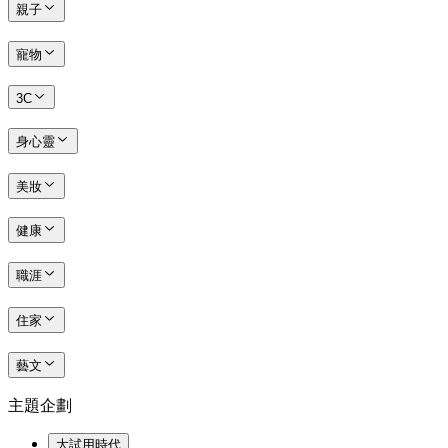
親子
寵物
3C
身心靈
美妝
健康
職涯
住家
藝文
主題企劃
大試用時代