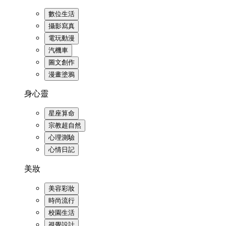
數位生活
攝影寫真
電玩動漫
汽機車
圖文創作
漫畫塗鴉
身心靈
星座算命
宗教超自然
心理測驗
心情日記
美妝
美容彩妝
時尚流行
校園生活
視覺設計