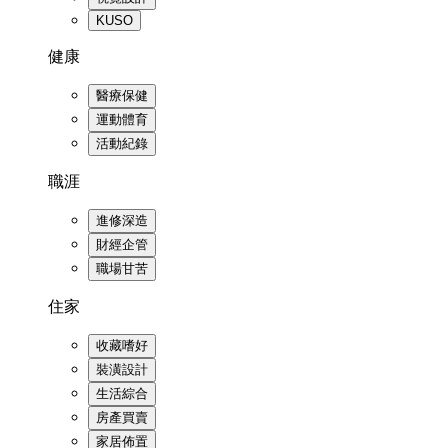
KUSO
健康
醫療保健
運動體育
活動紀錄
職涯
進修深造
財經企管
職場甘苦
住家
收藏嗜好
裝潢設計
生活綜合
房產買賣
家居佈置