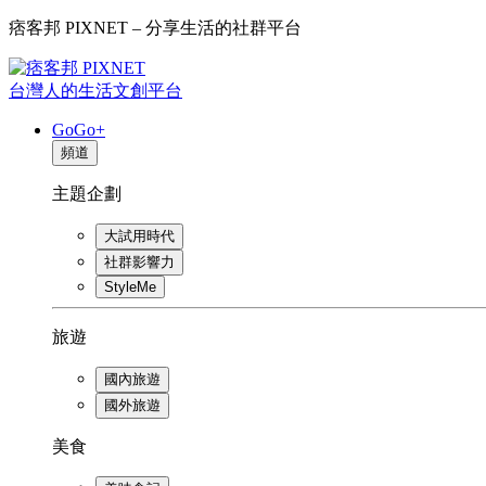
痞客邦 PIXNET – 分享生活的社群平台
台灣人的生活文創平台
GoGo+
頻道
主題企劃
大試用時代
社群影響力
StyleMe
旅遊
國內旅遊
國外旅遊
美食