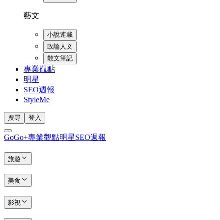
藝文
小說連載
政論人文
散文筆記
專業觀點
明星
SEO週報
StyleMe
搜尋
登入
GoGo+
專業觀點
明星
SEO週報
旅遊
美食
影視