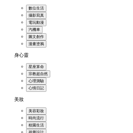
數位生活
攝影寫真
電玩動漫
汽機車
圖文創作
漫畫塗鴉
身心靈
星座算命
宗教超自然
心理測驗
心情日記
美妝
美容彩妝
時尚流行
校園生活
視覺設計