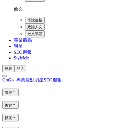
藝文
小說連載
政論人文
散文筆記
專業觀點
明星
SEO週報
StyleMe
搜尋
登入
GoGo+
專業觀點
明星
SEO週報
旅遊
美食
影視