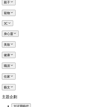
親子
寵物
3C
身心靈
美妝
健康
職涯
住家
藝文
主題企劃
大試用時代