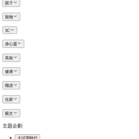
親子
寵物
3C
身心靈
美妝
健康
職涯
住家
藝文
主題企劃
大試用時代