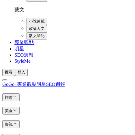
藝文
小說連載
政論人文
散文筆記
專業觀點
明星
SEO週報
StyleMe
搜尋
登入
GoGo+
專業觀點
明星
SEO週報
旅遊
美食
影視