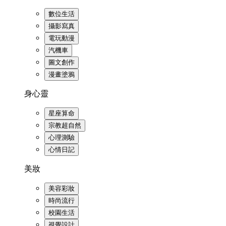
數位生活
攝影寫真
電玩動漫
汽機車
圖文創作
漫畫塗鴉
身心靈
星座算命
宗教超自然
心理測驗
心情日記
美妝
美容彩妝
時尚流行
校園生活
視覺設計