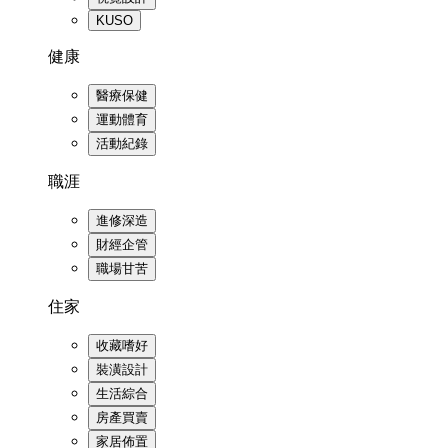
KUSO
健康
醫療保健
運動體育
活動紀錄
職涯
進修深造
財經企管
職場甘苦
住家
收藏嗜好
裝潢設計
生活綜合
房產買賣
家居佈置