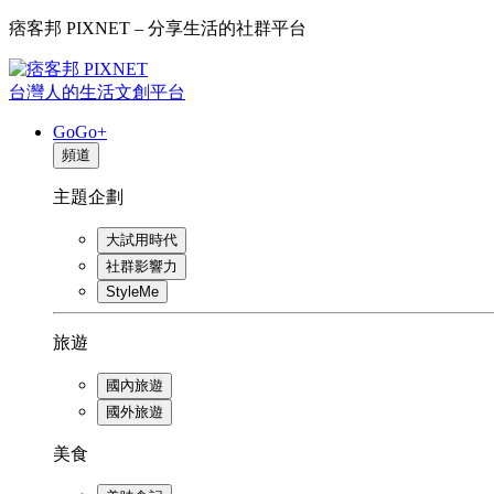
痞客邦 PIXNET – 分享生活的社群平台
台灣人的生活文創平台
GoGo+
頻道
主題企劃
大試用時代
社群影響力
StyleMe
旅遊
國內旅遊
國外旅遊
美食