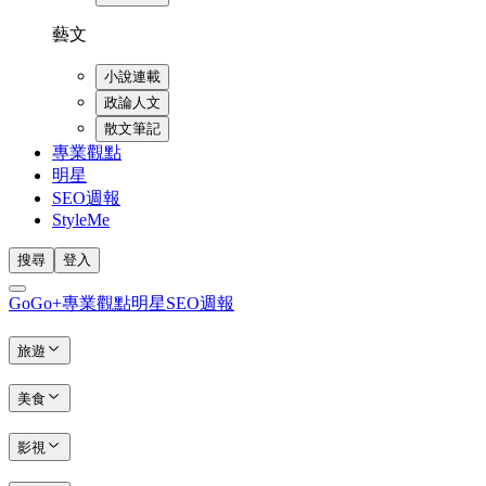
藝文
小說連載
政論人文
散文筆記
專業觀點
明星
SEO週報
StyleMe
搜尋
登入
GoGo+
專業觀點
明星
SEO週報
旅遊
美食
影視