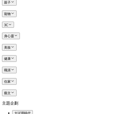
親子
寵物
3C
身心靈
美妝
健康
職涯
住家
藝文
主題企劃
大試用時代