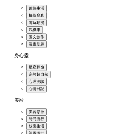
數位生活
攝影寫真
電玩動漫
汽機車
圖文創作
漫畫塗鴉
身心靈
星座算命
宗教超自然
心理測驗
心情日記
美妝
美容彩妝
時尚流行
校園生活
視覺設計