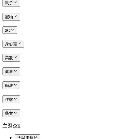
親子
寵物
3C
身心靈
美妝
健康
職涯
住家
藝文
主題企劃
大試用時代