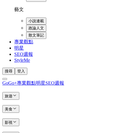
藝文
小說連載
政論人文
散文筆記
專業觀點
明星
SEO週報
StyleMe
搜尋
登入
GoGo+
專業觀點
明星
SEO週報
旅遊
美食
影視