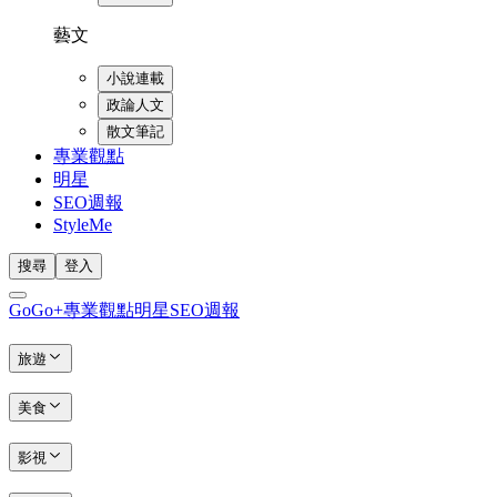
藝文
小說連載
政論人文
散文筆記
專業觀點
明星
SEO週報
StyleMe
搜尋
登入
GoGo+
專業觀點
明星
SEO週報
旅遊
美食
影視