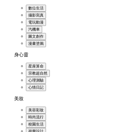
數位生活
攝影寫真
電玩動漫
汽機車
圖文創作
漫畫塗鴉
身心靈
星座算命
宗教超自然
心理測驗
心情日記
美妝
美容彩妝
時尚流行
校園生活
視覺設計