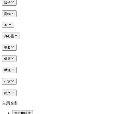
親子
寵物
3C
身心靈
美妝
健康
職涯
住家
藝文
主題企劃
大試用時代