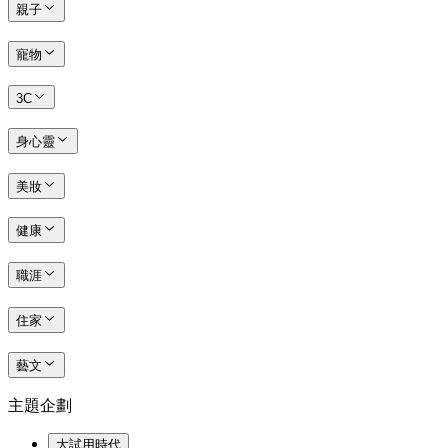
親子
寵物
3C
身心靈
美妝
健康
職涯
住家
藝文
主題企劃
大試用時代