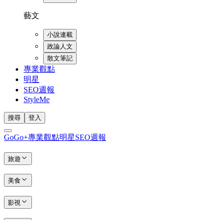
藝文
小說連載
政論人文
散文筆記
專業觀點
明星
SEO週報
StyleMe
搜尋
登入
GoGo+
專業觀點
明星
SEO週報
旅遊
美食
影視