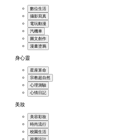
數位生活
攝影寫真
電玩動漫
汽機車
圖文創作
漫畫塗鴉
身心靈
星座算命
宗教超自然
心理測驗
心情日記
美妝
美容彩妝
時尚流行
校園生活
視覺設計