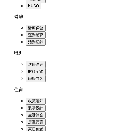
KUSO
健康
醫療保健
運動體育
活動紀錄
職涯
進修深造
財經企管
職場甘苦
住家
收藏嗜好
裝潢設計
生活綜合
房產買賣
家居佈置