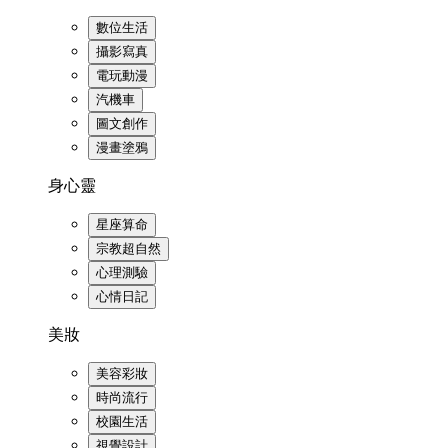
數位生活
攝影寫真
電玩動漫
汽機車
圖文創作
漫畫塗鴉
身心靈
星座算命
宗教超自然
心理測驗
心情日記
美妝
美容彩妝
時尚流行
校園生活
視覺設計