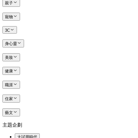
親子
寵物
3C
身心靈
美妝
健康
職涯
住家
藝文
主題企劃
大試用時代