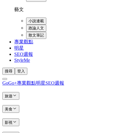
藝文
小說連載
政論人文
散文筆記
專業觀點
明星
SEO週報
StyleMe
搜尋
登入
GoGo+
專業觀點
明星
SEO週報
旅遊
美食
影視