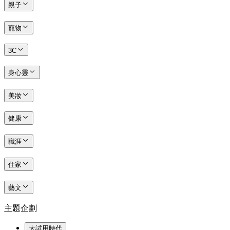
親子
寵物
3C
身心靈
美妝
健康
職涯
住家
藝文
主題企劃
大試用時代