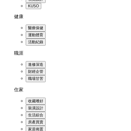
KUSO
健康
醫療保健
運動體育
活動紀錄
職涯
進修深造
財經企管
職場甘苦
住家
收藏嗜好
裝潢設計
生活綜合
房產買賣
家居佈置