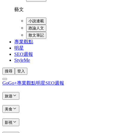
藝文
小說連載
政論人文
散文筆記
專業觀點
明星
SEO週報
StyleMe
搜尋
登入
GoGo+
專業觀點
明星
SEO週報
旅遊
美食
影視