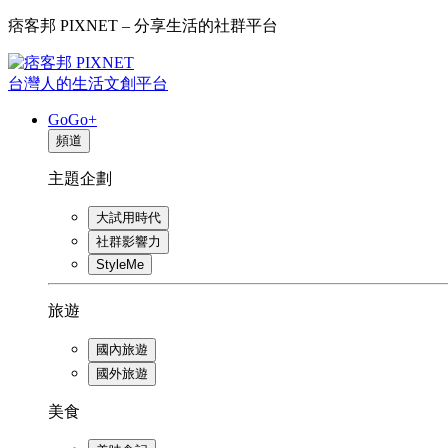
痞客邦 PIXNET – 分享生活的社群平台
台灣人的生活文創平台
GoGo+
頻道
主題企劃
大試用時代
社群影響力
StyleMe
旅遊
國內旅遊
國外旅遊
美食