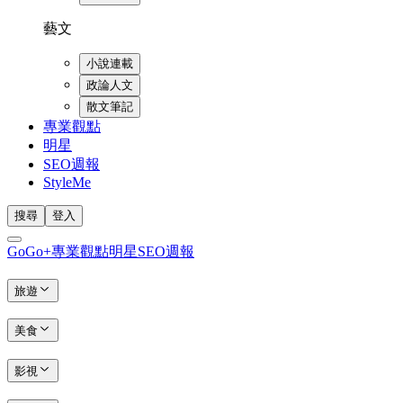
藝文
小說連載
政論人文
散文筆記
專業觀點
明星
SEO週報
StyleMe
搜尋
登入
GoGo+
專業觀點
明星
SEO週報
旅遊
美食
影視