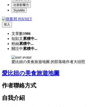
社群影響力
StyleMe
登入
文章數
1986
短貼文
累積中...
粉絲
累積中...
關注中
累積中...
愛比妞の美食旅遊地圖 的部落格作者大頭照
愛比妞の美食旅遊地圖
作者聯絡方式
自我介紹