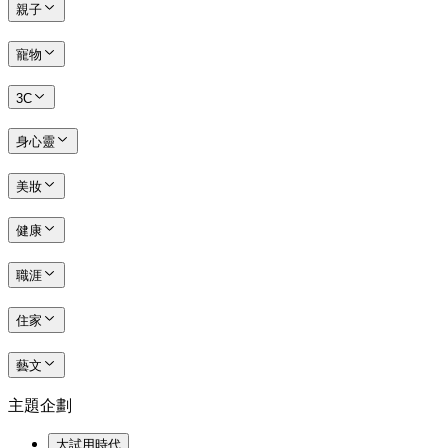
親子
寵物
3C
身心靈
美妝
健康
職涯
住家
藝文
主題企劃
大試用時代