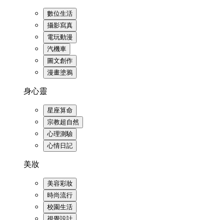
數位生活
攝影寫真
電玩動漫
汽機車
圖文創作
漫畫塗鴉
身心靈
星座算命
宗教超自然
心理測驗
心情日記
美妝
美容彩妝
時尚流行
校園生活
視覺設計