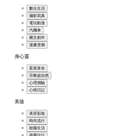
數位生活
攝影寫真
電玩動漫
汽機車
圖文創作
漫畫塗鴉
身心靈
星座算命
宗教超自然
心理測驗
心情日記
美妝
美容彩妝
時尚流行
校園生活
視覺設計