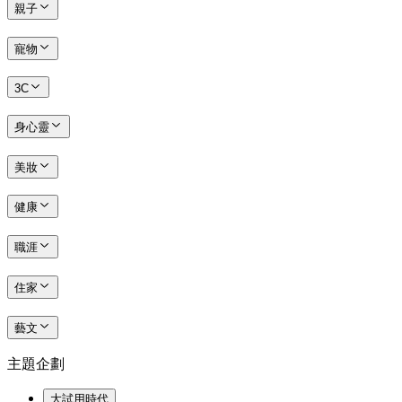
親子
寵物
3C
身心靈
美妝
健康
職涯
住家
藝文
主題企劃
大試用時代