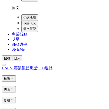
藝文
小說連載
政論人文
散文筆記
專業觀點
明星
SEO週報
StyleMe
搜尋
登入
GoGo+
專業觀點
明星
SEO週報
旅遊
美食
影視