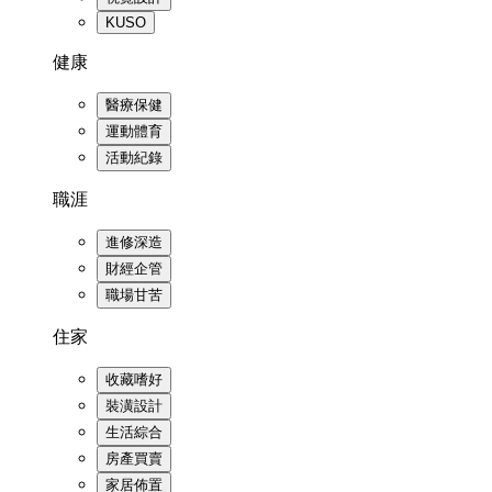
KUSO
健康
醫療保健
運動體育
活動紀錄
職涯
進修深造
財經企管
職場甘苦
住家
收藏嗜好
裝潢設計
生活綜合
房產買賣
家居佈置