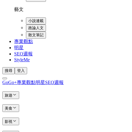
藝文
小說連載
政論人文
散文筆記
專業觀點
明星
SEO週報
StyleMe
搜尋
登入
GoGo+
專業觀點
明星
SEO週報
旅遊
美食
影視