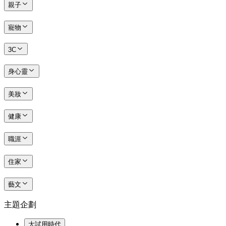
親子
寵物
3C
身心靈
美妝
健康
職涯
住家
藝文
主題企劃
大試用時代