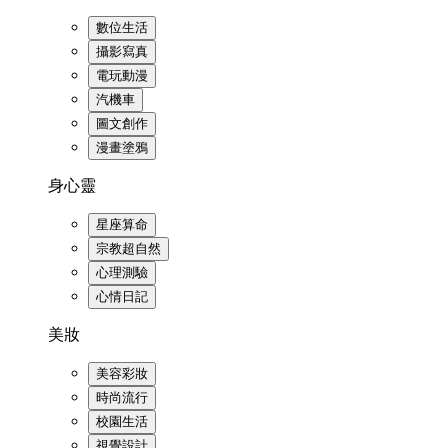
數位生活
攝影寫真
電玩動漫
汽機車
圖文創作
漫畫塗鴉
身心靈
星座算命
宗教超自然
心理測驗
心情日記
美妝
美容彩妝
時尚流行
校園生活
視覺設計