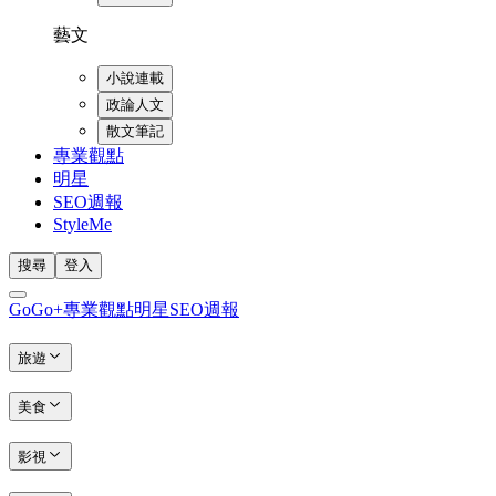
藝文
小說連載
政論人文
散文筆記
專業觀點
明星
SEO週報
StyleMe
搜尋
登入
GoGo+
專業觀點
明星
SEO週報
旅遊
美食
影視