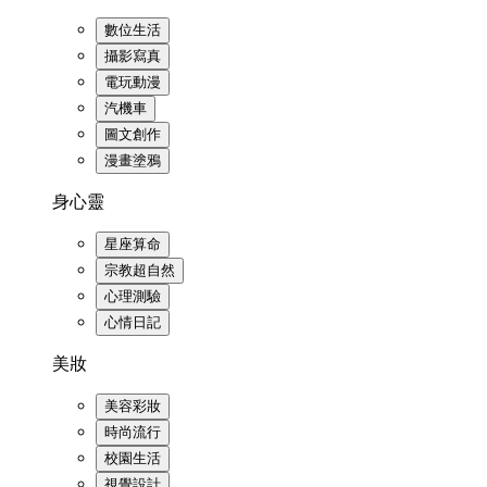
數位生活
攝影寫真
電玩動漫
汽機車
圖文創作
漫畫塗鴉
身心靈
星座算命
宗教超自然
心理測驗
心情日記
美妝
美容彩妝
時尚流行
校園生活
視覺設計