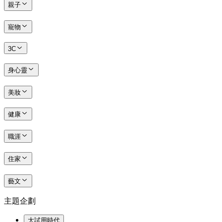
親子
寵物
3C
身心靈
美妝
健康
職涯
住家
藝文
主題企劃
大試用時代