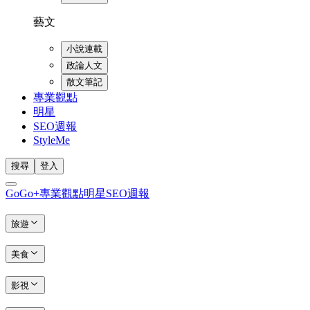
藝文
小說連載
政論人文
散文筆記
專業觀點
明星
SEO週報
StyleMe
搜尋
登入
GoGo+
專業觀點
明星
SEO週報
旅遊
美食
影視