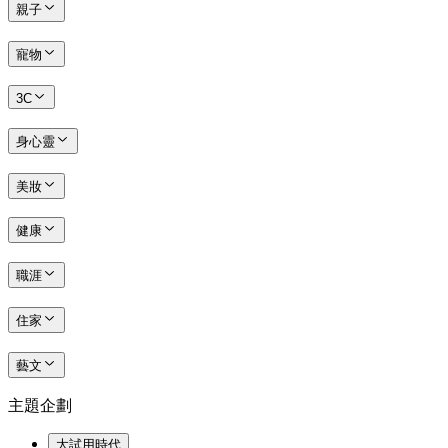
親子
寵物
3C
身心靈
美妝
健康
職涯
住家
藝文
主題企劃
大試用時代