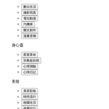
數位生活
攝影寫真
電玩動漫
汽機車
圖文創作
漫畫塗鴉
身心靈
星座算命
宗教超自然
心理測驗
心情日記
美妝
美容彩妝
時尚流行
校園生活
視覺設計