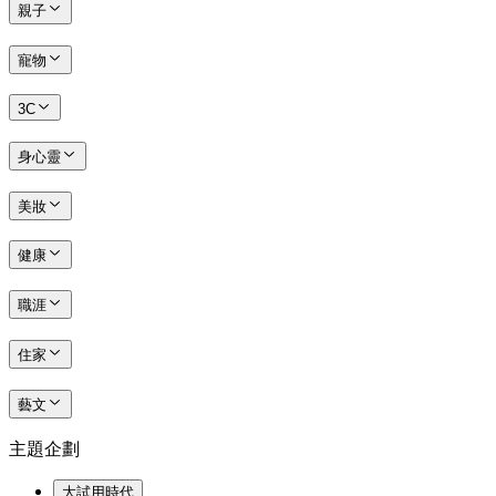
親子
寵物
3C
身心靈
美妝
健康
職涯
住家
藝文
主題企劃
大試用時代