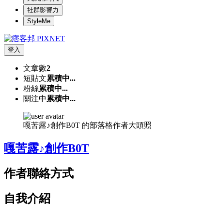
社群影響力
StyleMe
登入
文章數
2
短貼文
累積中...
粉絲
累積中...
關注中
累積中...
嘎苦露♪創作B0T 的部落格作者大頭照
嘎苦露♪創作B0T
作者聯絡方式
自我介紹