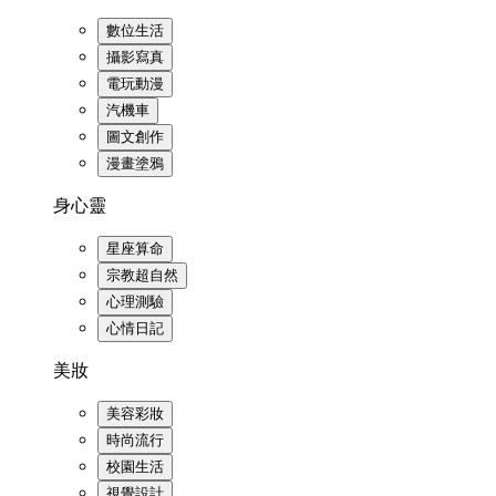
數位生活
攝影寫真
電玩動漫
汽機車
圖文創作
漫畫塗鴉
身心靈
星座算命
宗教超自然
心理測驗
心情日記
美妝
美容彩妝
時尚流行
校園生活
視覺設計