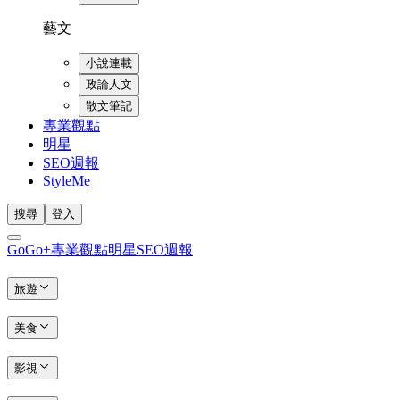
藝文
小說連載
政論人文
散文筆記
專業觀點
明星
SEO週報
StyleMe
搜尋
登入
GoGo+
專業觀點
明星
SEO週報
旅遊
美食
影視