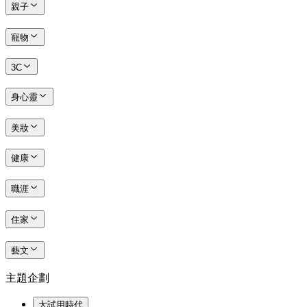
親子
寵物
3C
身心靈
美妝
健康
職涯
住家
藝文
主題企劃
大試用時代