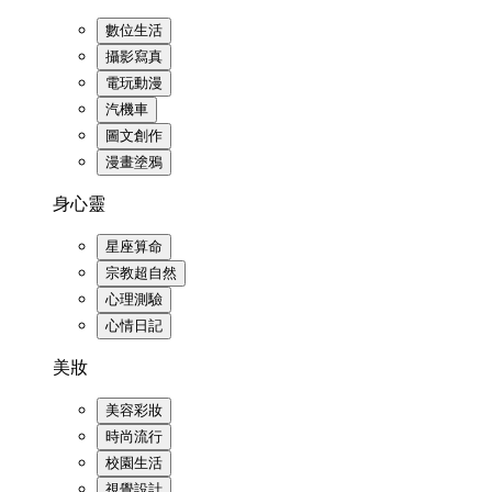
數位生活
攝影寫真
電玩動漫
汽機車
圖文創作
漫畫塗鴉
身心靈
星座算命
宗教超自然
心理測驗
心情日記
美妝
美容彩妝
時尚流行
校園生活
視覺設計