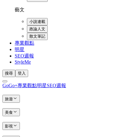
藝文
小說連載
政論人文
散文筆記
專業觀點
明星
SEO週報
StyleMe
搜尋
登入
GoGo+
專業觀點
明星
SEO週報
旅遊
美食
影視