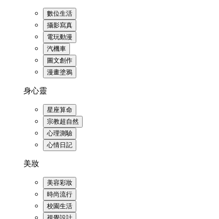
數位生活
攝影寫真
電玩動漫
汽機車
圖文創作
漫畫塗鴉
身心靈
星座算命
宗教超自然
心理測驗
心情日記
美妝
美容彩妝
時尚流行
校園生活
視覺設計