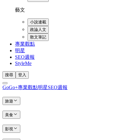
藝文
小說連載
政論人文
散文筆記
專業觀點
明星
SEO週報
StyleMe
搜尋
登入
GoGo+
專業觀點
明星
SEO週報
旅遊
美食
影視