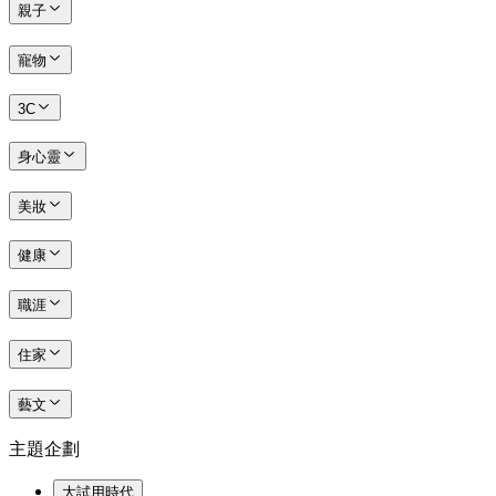
親子
寵物
3C
身心靈
美妝
健康
職涯
住家
藝文
主題企劃
大試用時代