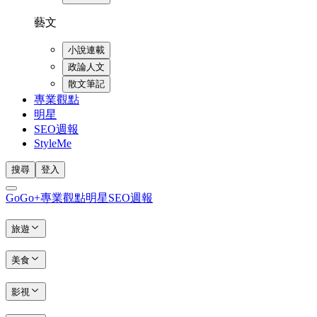
藝文
小說連載
政論人文
散文筆記
專業觀點
明星
SEO週報
StyleMe
搜尋
登入
GoGo+
專業觀點
明星
SEO週報
旅遊
美食
影視