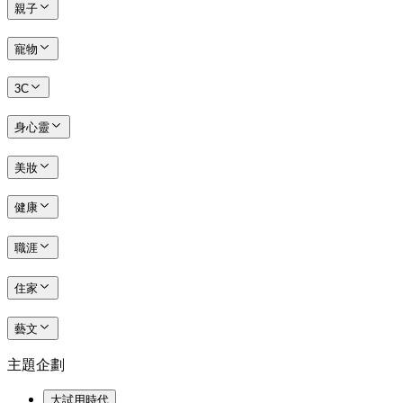
親子
寵物
3C
身心靈
美妝
健康
職涯
住家
藝文
主題企劃
大試用時代