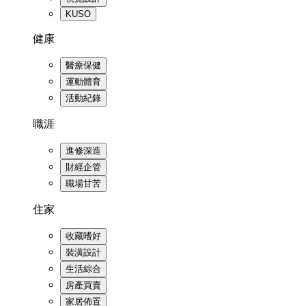
KUSO
健康
醫療保健
運動體育
活動紀錄
職涯
進修深造
財經企管
職場甘苦
住家
收藏嗜好
裝潢設計
生活綜合
房產買賣
家居佈置