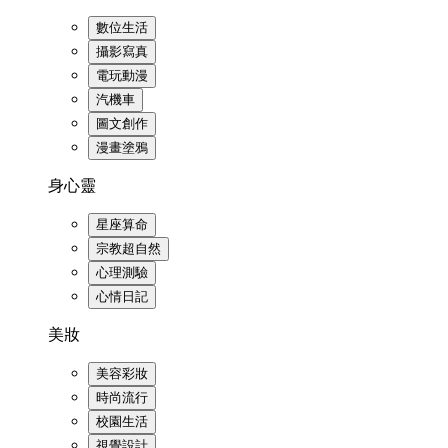
數位生活
攝影寫真
電玩動漫
汽機車
圖文創作
漫畫塗鴉
身心靈
星座算命
宗教超自然
心理測驗
心情日記
美妝
美容彩妝
時尚流行
校園生活
視覺設計