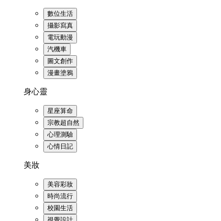
數位生活
攝影寫真
電玩動漫
汽機車
圖文創作
漫畫塗鴉
身心靈
星座算命
宗教超自然
心理測驗
心情日記
美妝
美容彩妝
時尚流行
校園生活
視覺設計