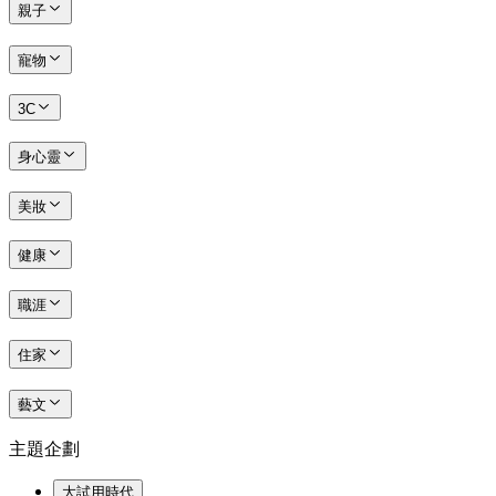
親子
寵物
3C
身心靈
美妝
健康
職涯
住家
藝文
主題企劃
大試用時代