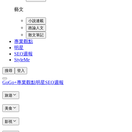
藝文
小說連載
政論人文
散文筆記
專業觀點
明星
SEO週報
StyleMe
搜尋
登入
GoGo+
專業觀點
明星
SEO週報
旅遊
美食
影視