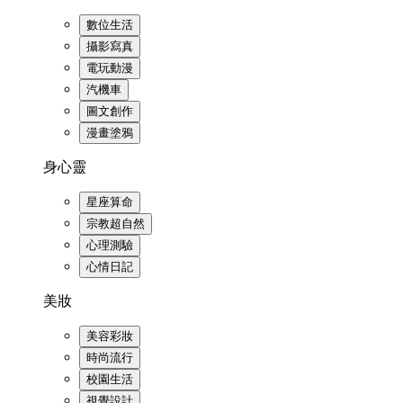
數位生活
攝影寫真
電玩動漫
汽機車
圖文創作
漫畫塗鴉
身心靈
星座算命
宗教超自然
心理測驗
心情日記
美妝
美容彩妝
時尚流行
校園生活
視覺設計