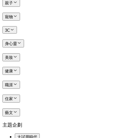
親子
寵物
3C
身心靈
美妝
健康
職涯
住家
藝文
主題企劃
大試用時代