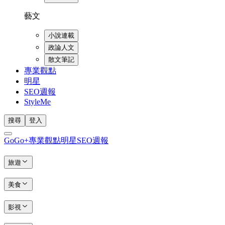
藝文
小說連載
政論人文
散文筆記
專業觀點
明星
SEO週報
StyleMe
搜尋
登入
GoGo+
專業觀點
明星
SEO週報
旅遊
美食
影視