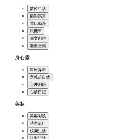
數位生活
攝影寫真
電玩動漫
汽機車
圖文創作
漫畫塗鴉
身心靈
星座算命
宗教超自然
心理測驗
心情日記
美妝
美容彩妝
時尚流行
校園生活
視覺設計