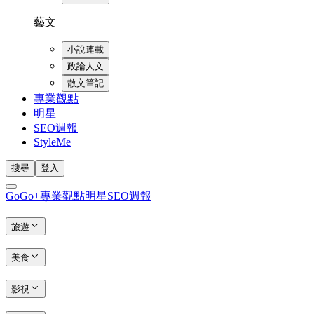
藝文
小說連載
政論人文
散文筆記
專業觀點
明星
SEO週報
StyleMe
搜尋
登入
GoGo+
專業觀點
明星
SEO週報
旅遊
美食
影視