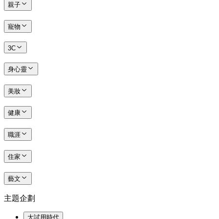
親子
寵物
3C
身心靈
美妝
健康
職涯
住家
藝文
主題企劃
大試用時代