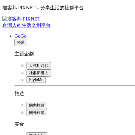
痞客邦 PIXNET – 分享生活的社群平台
台灣人的生活文創平台
GoGo+
頻道
主題企劃
大試用時代
社群影響力
StyleMe
旅遊
國內旅遊
國外旅遊
美食