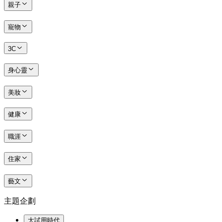
親子
寵物
3C
身心靈
美妝
健康
職涯
住家
藝文
主題企劃
大試用時代