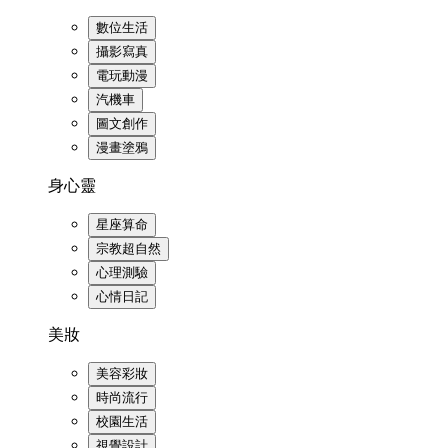
數位生活
攝影寫真
電玩動漫
汽機車
圖文創作
漫畫塗鴉
身心靈
星座算命
宗教超自然
心理測驗
心情日記
美妝
美容彩妝
時尚流行
校園生活
視覺設計