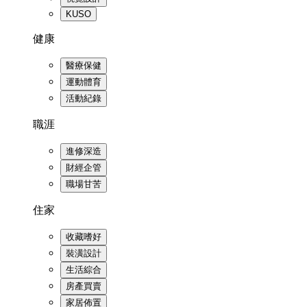
KUSO
健康
醫療保健
運動體育
活動紀錄
職涯
進修深造
財經企管
職場甘苦
住家
收藏嗜好
裝潢設計
生活綜合
房產買賣
家居佈置