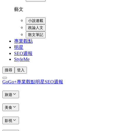
藝文
小說連載
政論人文
散文筆記
專業觀點
明星
SEO週報
StyleMe
搜尋
登入
GoGo+
專業觀點
明星
SEO週報
旅遊
美食
影視