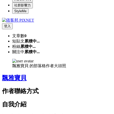
社群影響力
StyleMe
登入
文章數
0
短貼文
累積中...
粉絲
累積中...
關注中
累積中...
飄雅寶貝 的部落格作者大頭照
飄雅寶貝
作者聯絡方式
自我介紹