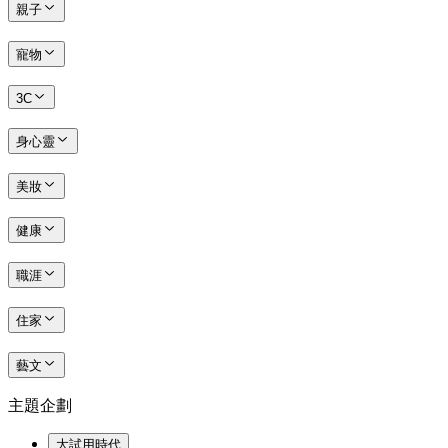
親子
寵物
3C
身心靈
美妝
健康
職涯
住家
藝文
主題企劃
大試用時代