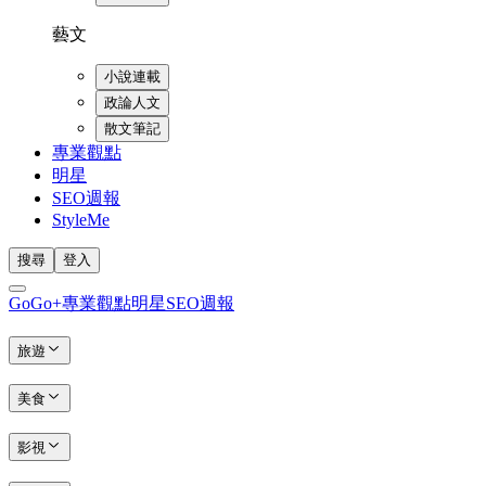
藝文
小說連載
政論人文
散文筆記
專業觀點
明星
SEO週報
StyleMe
搜尋
登入
GoGo+
專業觀點
明星
SEO週報
旅遊
美食
影視