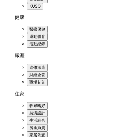
KUSO
健康
醫療保健
運動體育
活動紀錄
職涯
進修深造
財經企管
職場甘苦
住家
收藏嗜好
裝潢設計
生活綜合
房產買賣
家居佈置