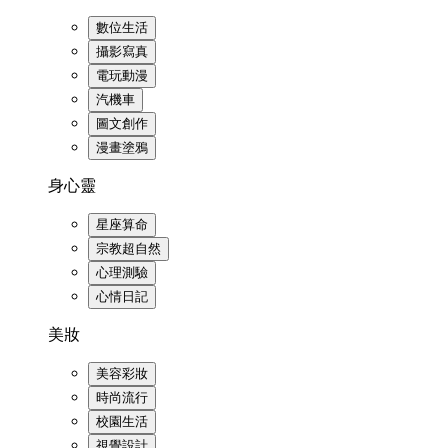
數位生活
攝影寫真
電玩動漫
汽機車
圖文創作
漫畫塗鴉
身心靈
星座算命
宗教超自然
心理測驗
心情日記
美妝
美容彩妝
時尚流行
校園生活
視覺設計