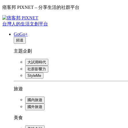
痞客邦 PIXNET – 分享生活的社群平台
台灣人的生活文創平台
GoGo+
頻道
主題企劃
大試用時代
社群影響力
StyleMe
旅遊
國內旅遊
國外旅遊
美食