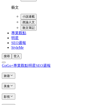
藝文
小說連載
政論人文
散文筆記
專業觀點
明星
SEO週報
StyleMe
搜尋
登入
GoGo+
專業觀點
明星
SEO週報
旅遊
美食
影視