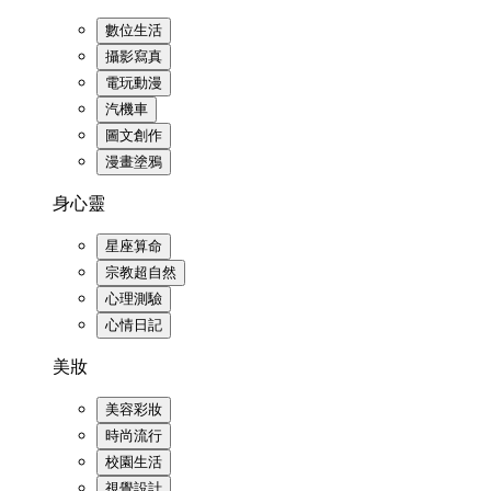
數位生活
攝影寫真
電玩動漫
汽機車
圖文創作
漫畫塗鴉
身心靈
星座算命
宗教超自然
心理測驗
心情日記
美妝
美容彩妝
時尚流行
校園生活
視覺設計