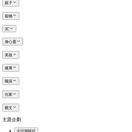
親子
寵物
3C
身心靈
美妝
健康
職涯
住家
藝文
主題企劃
大試用時代