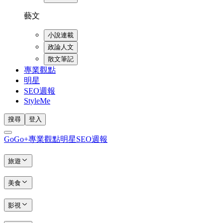
藝文
小說連載
政論人文
散文筆記
專業觀點
明星
SEO週報
StyleMe
搜尋
登入
GoGo+
專業觀點
明星
SEO週報
旅遊
美食
影視