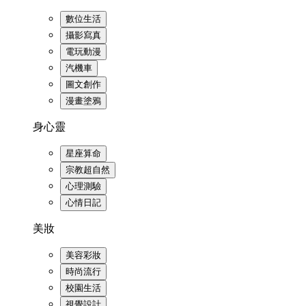
數位生活
攝影寫真
電玩動漫
汽機車
圖文創作
漫畫塗鴉
身心靈
星座算命
宗教超自然
心理測驗
心情日記
美妝
美容彩妝
時尚流行
校園生活
視覺設計