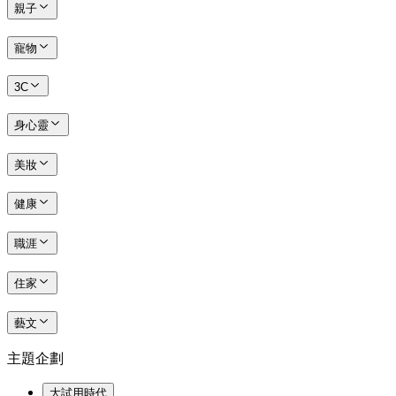
親子
寵物
3C
身心靈
美妝
健康
職涯
住家
藝文
主題企劃
大試用時代