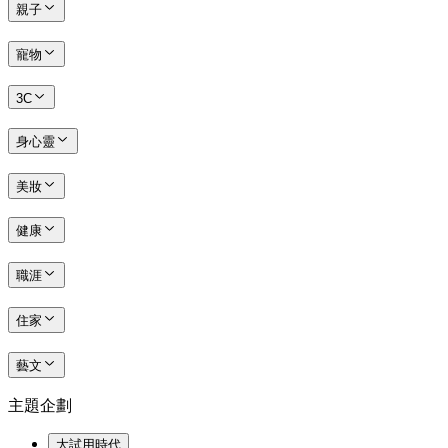
親子
寵物
3C
身心靈
美妝
健康
職涯
住家
藝文
主題企劃
大試用時代