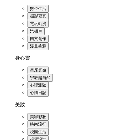
數位生活
攝影寫真
電玩動漫
汽機車
圖文創作
漫畫塗鴉
身心靈
星座算命
宗教超自然
心理測驗
心情日記
美妝
美容彩妝
時尚流行
校園生活
視覺設計