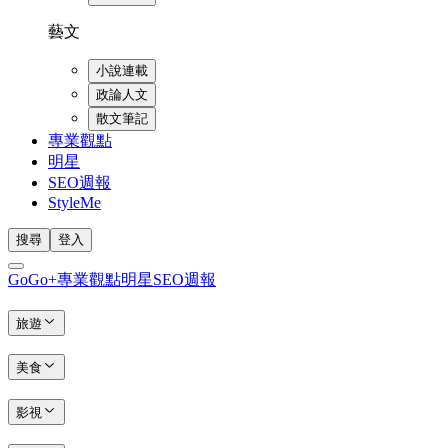
藝文
小說連載
政論人文
散文筆記
專業觀點
明星
SEO週報
StyleMe
搜尋
登入
GoGo+
專業觀點
明星
SEO週報
旅遊
美食
影視