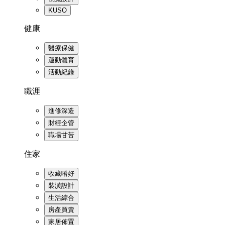
KUSO
健康
醫療保健
運動體育
活動紀錄
職涯
進修深造
財經企管
職場甘苦
住家
收藏嗜好
裝潢設計
生活綜合
房產買賣
家居佈置