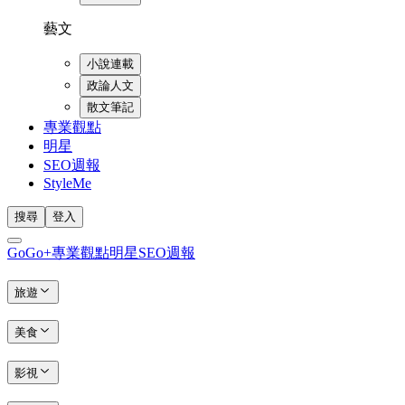
藝文
小說連載
政論人文
散文筆記
專業觀點
明星
SEO週報
StyleMe
搜尋
登入
GoGo+
專業觀點
明星
SEO週報
旅遊
美食
影視