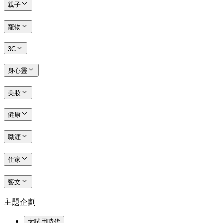
親子
寵物
3C
身心靈
美妝
健康
職涯
住家
藝文
主題企劃
大試用時代