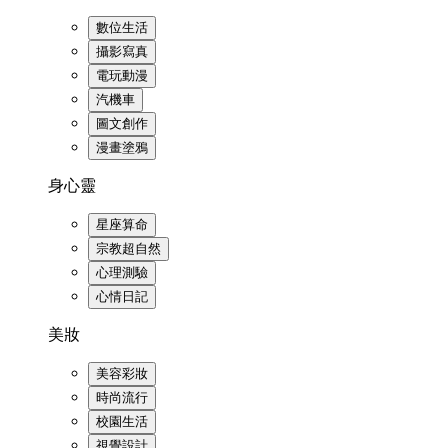
數位生活
攝影寫真
電玩動漫
汽機車
圖文創作
漫畫塗鴉
身心靈
星座算命
宗教超自然
心理測驗
心情日記
美妝
美容彩妝
時尚流行
校園生活
視覺設計