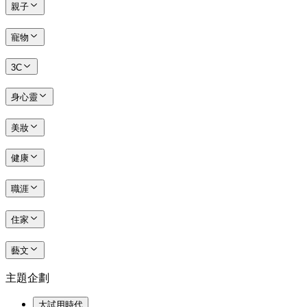
親子
寵物
3C
身心靈
美妝
健康
職涯
住家
藝文
主題企劃
大試用時代