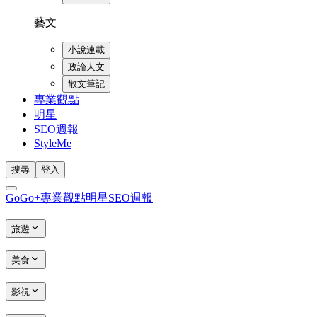
藝文
小說連載
政論人文
散文筆記
專業觀點
明星
SEO週報
StyleMe
搜尋
登入
GoGo+
專業觀點
明星
SEO週報
旅遊
美食
影視