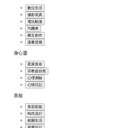
數位生活
攝影寫真
電玩動漫
汽機車
圖文創作
漫畫塗鴉
身心靈
星座算命
宗教超自然
心理測驗
心情日記
美妝
美容彩妝
時尚流行
校園生活
視覺設計