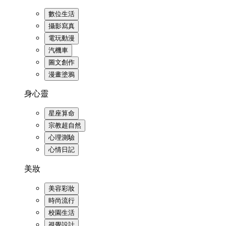
數位生活
攝影寫真
電玩動漫
汽機車
圖文創作
漫畫塗鴉
身心靈
星座算命
宗教超自然
心理測驗
心情日記
美妝
美容彩妝
時尚流行
校園生活
視覺設計