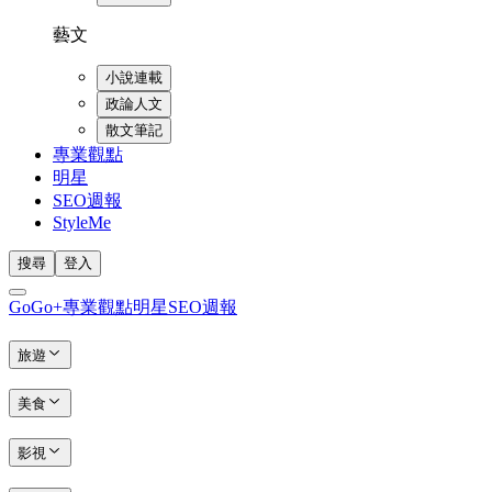
藝文
小說連載
政論人文
散文筆記
專業觀點
明星
SEO週報
StyleMe
搜尋
登入
GoGo+
專業觀點
明星
SEO週報
旅遊
美食
影視