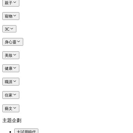
親子
寵物
3C
身心靈
美妝
健康
職涯
住家
藝文
主題企劃
大試用時代