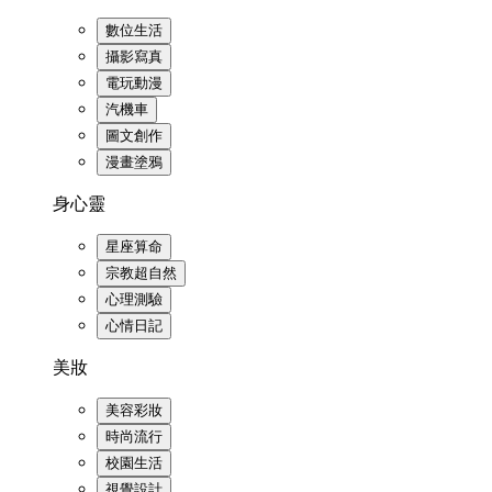
數位生活
攝影寫真
電玩動漫
汽機車
圖文創作
漫畫塗鴉
身心靈
星座算命
宗教超自然
心理測驗
心情日記
美妝
美容彩妝
時尚流行
校園生活
視覺設計