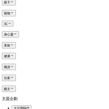
親子
寵物
3C
身心靈
美妝
健康
職涯
住家
藝文
主題企劃
大試用時代