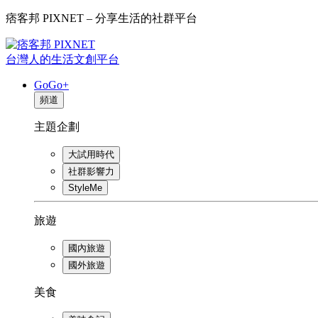
痞客邦 PIXNET – 分享生活的社群平台
台灣人的生活文創平台
GoGo+
頻道
主題企劃
大試用時代
社群影響力
StyleMe
旅遊
國內旅遊
國外旅遊
美食