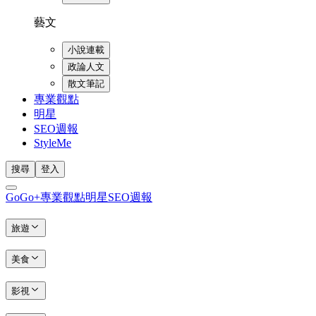
藝文
小說連載
政論人文
散文筆記
專業觀點
明星
SEO週報
StyleMe
搜尋
登入
GoGo+
專業觀點
明星
SEO週報
旅遊
美食
影視