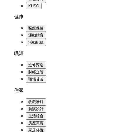
KUSO
健康
醫療保健
運動體育
活動紀錄
職涯
進修深造
財經企管
職場甘苦
住家
收藏嗜好
裝潢設計
生活綜合
房產買賣
家居佈置