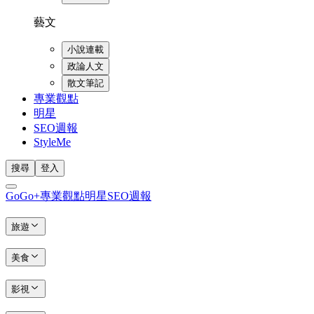
藝文
小說連載
政論人文
散文筆記
專業觀點
明星
SEO週報
StyleMe
搜尋
登入
GoGo+
專業觀點
明星
SEO週報
旅遊
美食
影視