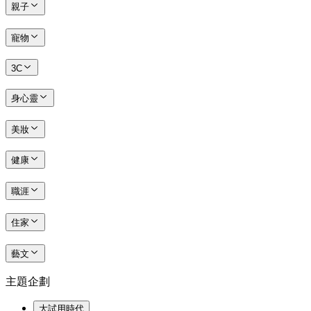
親子
寵物
3C
身心靈
美妝
健康
職涯
住家
藝文
主題企劃
大試用時代