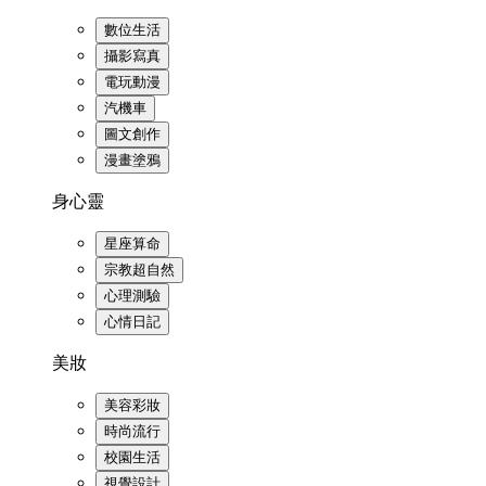
數位生活
攝影寫真
電玩動漫
汽機車
圖文創作
漫畫塗鴉
身心靈
星座算命
宗教超自然
心理測驗
心情日記
美妝
美容彩妝
時尚流行
校園生活
視覺設計