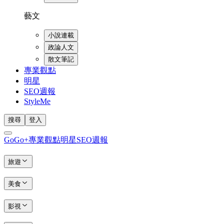
藝文
小說連載
政論人文
散文筆記
專業觀點
明星
SEO週報
StyleMe
搜尋
登入
GoGo+
專業觀點
明星
SEO週報
旅遊
美食
影視