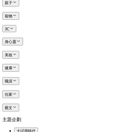
親子
寵物
3C
身心靈
美妝
健康
職涯
住家
藝文
主題企劃
大試用時代