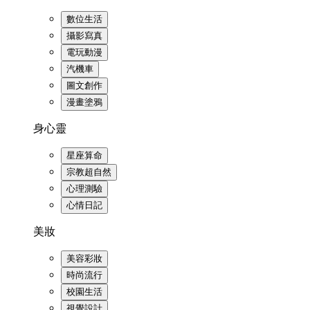
數位生活
攝影寫真
電玩動漫
汽機車
圖文創作
漫畫塗鴉
身心靈
星座算命
宗教超自然
心理測驗
心情日記
美妝
美容彩妝
時尚流行
校園生活
視覺設計