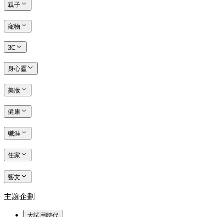
親子
寵物
3C
身心靈
美妝
健康
職涯
住家
藝文
主題企劃
大試用時代