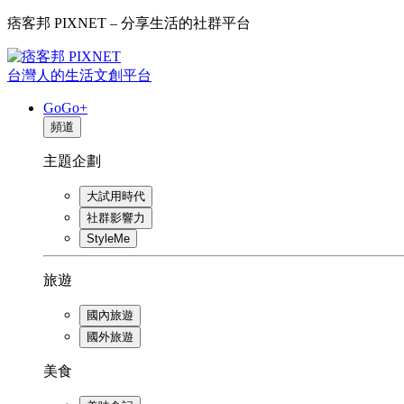
痞客邦 PIXNET – 分享生活的社群平台
台灣人的生活文創平台
GoGo+
頻道
主題企劃
大試用時代
社群影響力
StyleMe
旅遊
國內旅遊
國外旅遊
美食