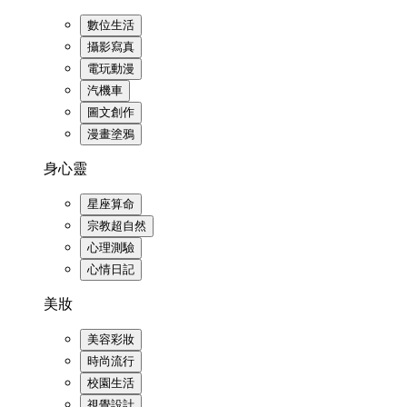
數位生活
攝影寫真
電玩動漫
汽機車
圖文創作
漫畫塗鴉
身心靈
星座算命
宗教超自然
心理測驗
心情日記
美妝
美容彩妝
時尚流行
校園生活
視覺設計