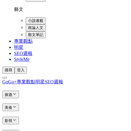
藝文
小說連載
政論人文
散文筆記
專業觀點
明星
SEO週報
StyleMe
搜尋
登入
GoGo+
專業觀點
明星
SEO週報
旅遊
美食
影視