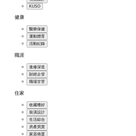
KUSO
健康
醫療保健
運動體育
活動紀錄
職涯
進修深造
財經企管
職場甘苦
住家
收藏嗜好
裝潢設計
生活綜合
房產買賣
家居佈置