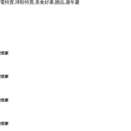
電特賣,球鞋特賣,美食好康,贈品,週年慶
堡世家
堡世家
堡世家
堡世家