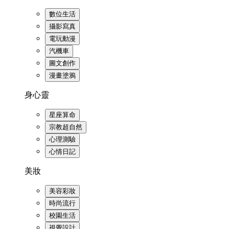
數位生活
攝影寫真
電玩動漫
汽機車
圖文創作
漫畫塗鴉
身心靈
星座算命
宗教超自然
心理測驗
心情日記
美妝
美容彩妝
時尚流行
校園生活
視覺設計