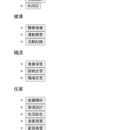
KUSO
健康
醫療保健
運動體育
活動紀錄
職涯
進修深造
財經企管
職場甘苦
住家
收藏嗜好
裝潢設計
生活綜合
房產買賣
家居佈置