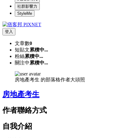
社群影響力
StyleMe
登入
文章數
0
短貼文
累積中...
粉絲
累積中...
關注中
累積中...
房地產考生 的部落格作者大頭照
房地產考生
作者聯絡方式
自我介紹