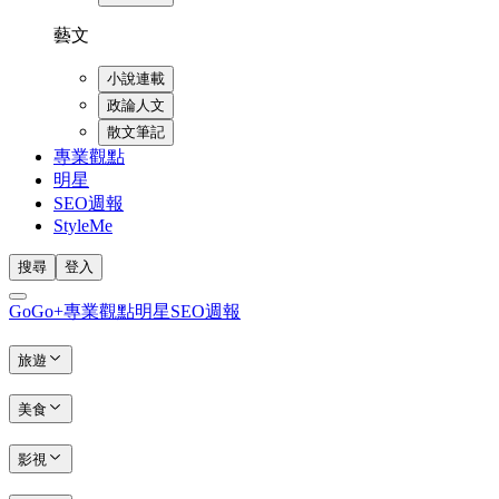
藝文
小說連載
政論人文
散文筆記
專業觀點
明星
SEO週報
StyleMe
搜尋
登入
GoGo+
專業觀點
明星
SEO週報
旅遊
美食
影視