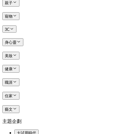
親子
寵物
3C
身心靈
美妝
健康
職涯
住家
藝文
主題企劃
大試用時代