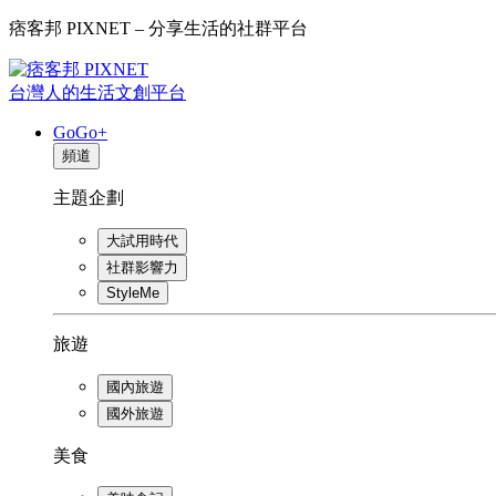
痞客邦 PIXNET – 分享生活的社群平台
台灣人的生活文創平台
GoGo+
頻道
主題企劃
大試用時代
社群影響力
StyleMe
旅遊
國內旅遊
國外旅遊
美食