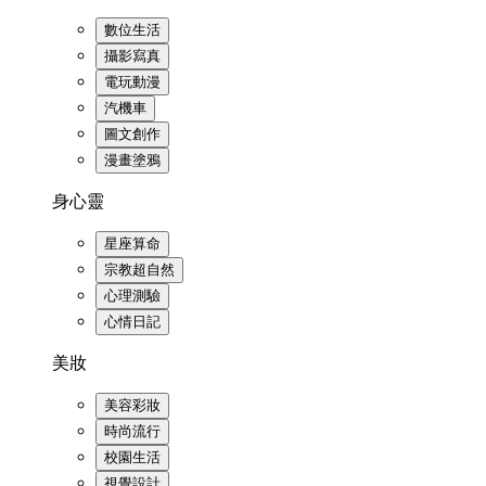
數位生活
攝影寫真
電玩動漫
汽機車
圖文創作
漫畫塗鴉
身心靈
星座算命
宗教超自然
心理測驗
心情日記
美妝
美容彩妝
時尚流行
校園生活
視覺設計