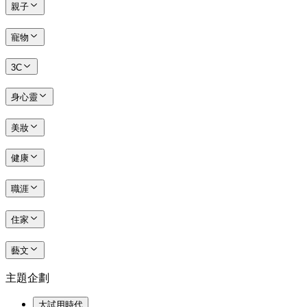
親子
寵物
3C
身心靈
美妝
健康
職涯
住家
藝文
主題企劃
大試用時代