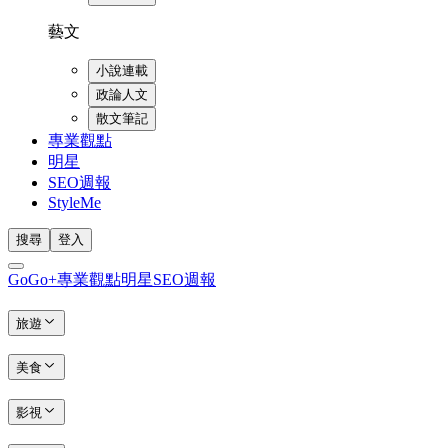
藝文
小說連載
政論人文
散文筆記
專業觀點
明星
SEO週報
StyleMe
搜尋
登入
GoGo+
專業觀點
明星
SEO週報
旅遊
美食
影視