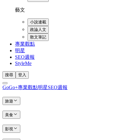
藝文
小說連載
政論人文
散文筆記
專業觀點
明星
SEO週報
StyleMe
搜尋
登入
GoGo+
專業觀點
明星
SEO週報
旅遊
美食
影視