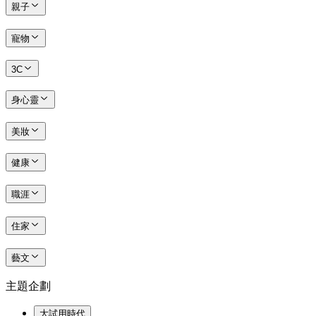
親子
寵物
3C
身心靈
美妝
健康
職涯
住家
藝文
主題企劃
大試用時代