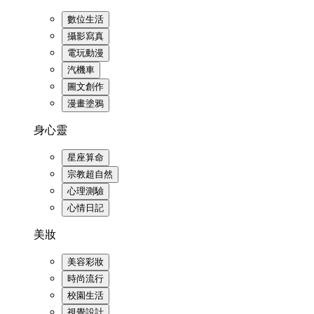
數位生活
攝影寫真
電玩動漫
汽機車
圖文創作
漫畫塗鴉
身心靈
星座算命
宗教超自然
心理測驗
心情日記
美妝
美容彩妝
時尚流行
校園生活
視覺設計